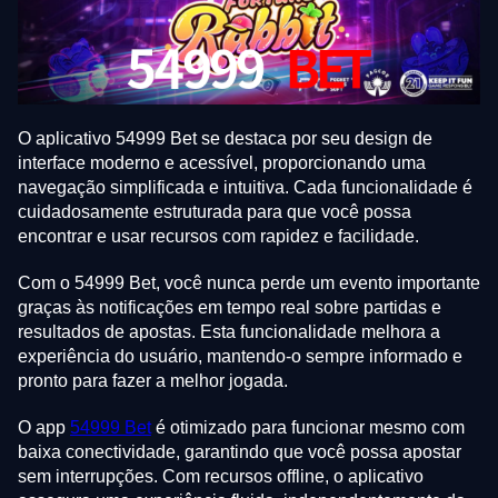
O aplicativo 54999 Bet se destaca por seu design de
interface moderno e acessível, proporcionando uma
navegação simplificada e intuitiva. Cada funcionalidade é
cuidadosamente estruturada para que você possa
encontrar e usar recursos com rapidez e facilidade.
Com o 54999 Bet, você nunca perde um evento importante
graças às notificações em tempo real sobre partidas e
resultados de apostas. Esta funcionalidade melhora a
experiência do usuário, mantendo-o sempre informado e
pronto para fazer a melhor jogada.
O app
54999 Bet
é otimizado para funcionar mesmo com
baixa conectividade, garantindo que você possa apostar
sem interrupções. Com recursos offline, o aplicativo