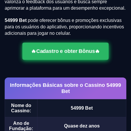
valoriza o feedback dos usuários e busca sempre
aprimorar a plataforma para um desempenho excepcional.
54999 Bet
pode oferecer bônus e promoções exclusivas
para os usuários do aplicativo, proporcionando incentivos
adicionais para jogar no celular.
🔥Cadastro e obter Bônus🔥
Informações Básicas sobre o Cassino 54999
Bet
Nome do
54999 Bet
Cassino:
Ano de
Quase dez anos
Fundação: