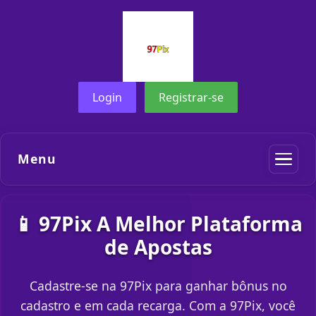
Login
Registrar-se
Menu
📱 97Pix A Melhor Plataforma
de Apostas
Cadastre-se na 97Pix para ganhar bônus no
cadastro e em cada recarga. Com a 97Pix, você