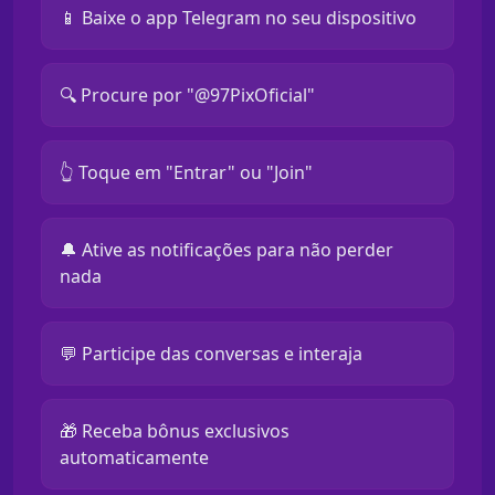
📱 Baixe o app Telegram no seu dispositivo
🔍 Procure por "@97PixOficial"
👆 Toque em "Entrar" ou "Join"
🔔 Ative as notificações para não perder
nada
💬 Participe das conversas e interaja
🎁 Receba bônus exclusivos
automaticamente