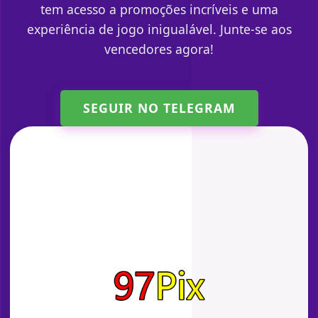
tem acesso a promoções incríveis e uma
experiência de jogo inigualável. Junte-se aos
vencedores agora!
SEGUIR NO TELEGRAM