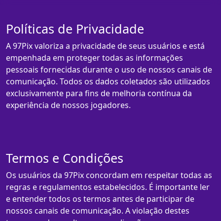
Políticas de Privacidade
A 97Pix valoriza a privacidade de seus usuários e está
empenhada em proteger todas as informações
pessoais fornecidas durante o uso de nossos canais de
comunicação. Todos os dados coletados são utilizados
exclusivamente para fins de melhoria contínua da
experiência de nossos jogadores.
Termos e Condições
Os usuários da 97Pix concordam em respeitar todas as
regras e regulamentos estabelecidos. É importante ler
e entender todos os termos antes de participar de
nossos canais de comunicação. A violação destes