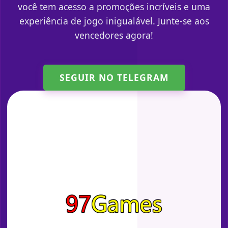
você tem acesso a promoções incríveis e uma
experiência de jogo inigualável. Junte-se aos
vencedores agora!
SEGUIR NO TELEGRAM