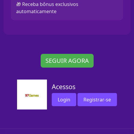
🎁 Receba bônus exclusivos
automaticamente
SEGUIR AGORA
Acessos
Login
Registrar-se