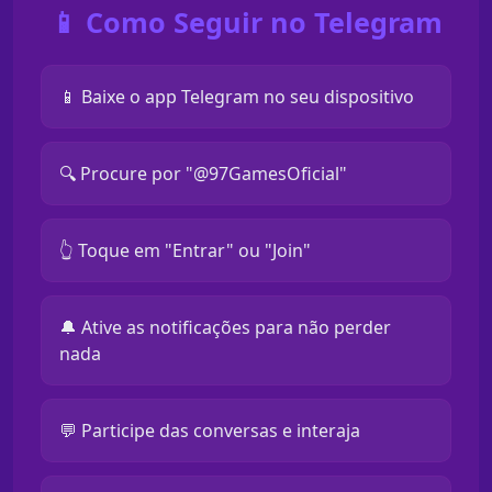
📱 Como Seguir no Telegram
📱 Baixe o app Telegram no seu dispositivo
🔍 Procure por "@97GamesOficial"
👆 Toque em "Entrar" ou "Join"
🔔 Ative as notificações para não perder
nada
💬 Participe das conversas e interaja