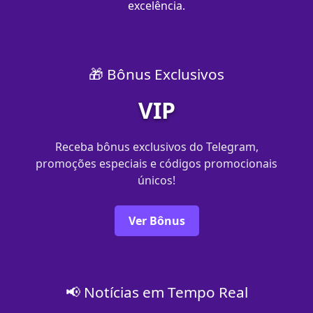
excelência.
🎁 Bônus Exclusivos
VIP
Receba bônus exclusivos do Telegram,
promoções especiais e códigos promocionais
únicos!
Ver Bônus
📢 Notícias em Tempo Real