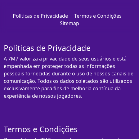
Políticas de Privacidade
Termos e Condições
Sitemap
Políticas de Privacidade
A 7M7 valoriza a privacidade de seus usuários e está
empenhada em proteger todas as informações
pessoais fornecidas durante o uso de nossos canais de
comunicação. Todos os dados coletados são utilizados
exclusivamente para fins de melhoria contínua da
experiência de nossos jogadores.
Termos e Condições