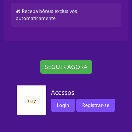
🎁 Receba bônus exclusivos
automaticamente
SEGUIR AGORA
Acessos
Login
Registrar-se