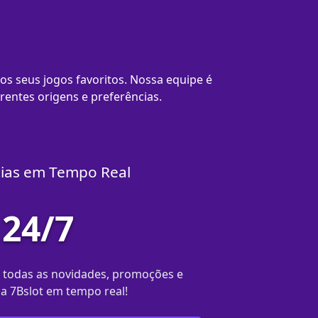
s seus jogos favoritos. Nossa equipe é
rentes origens e preferências.
cias em Tempo Real
24/7
e todas as novidades, promoções e
a 7Bslot em tempo real!