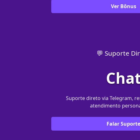
Ver Bônus
💬 Suporte Di
Cha
Suporte direto via Telegram, r
atendimento persona
Falar Suport