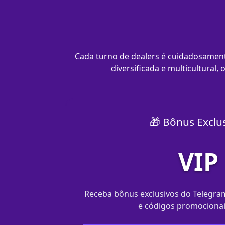
Cada turno de dealers é cuidadosament
diversificada e multicultural
🎁 Bônus Exclu
VIP
Receba bônus exclusivos do Telegra
e códigos promocionai