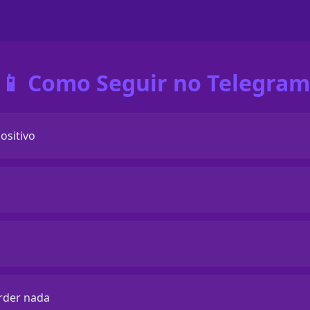
📱 Como Seguir no Telegram
ositivo
erder nada