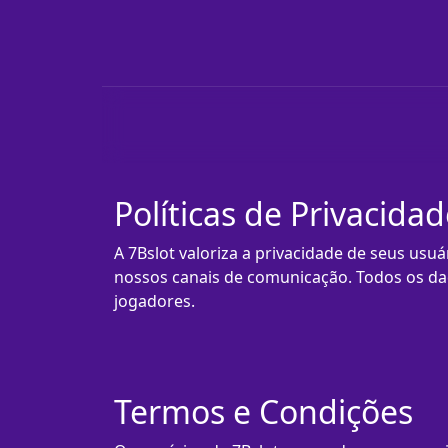
Políticas de Privacida
A 7Bslot valoriza a privacidade de seus us
nossos canais de comunicação. Todos os dad
jogadores.
Termos e Condições