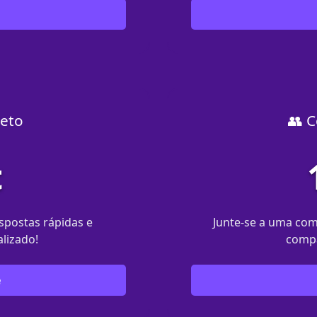
reto
👥 
t
espostas rápidas e
Junte-se a uma com
lizado!
compa
e