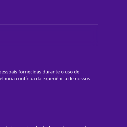
pessoais fornecidas durante o uso de
elhoria contínua da experiência de nossos