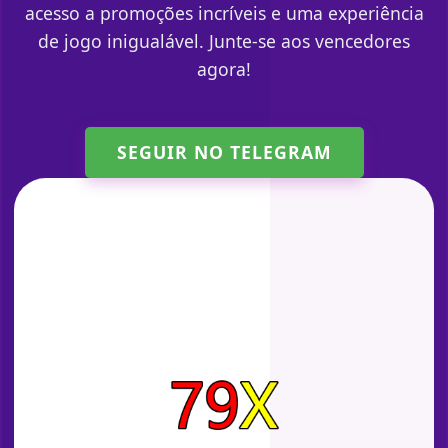
acesso a promoções incríveis e uma experiência
de jogo inigualável. Junte-se aos vencedores
agora!
SEGUIR NO TELEGRAM