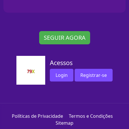
SEGUIR AGORA
Acessos
Login
Registrar-se
Políticas de Privacidade
Termos e Condições
Sitemap