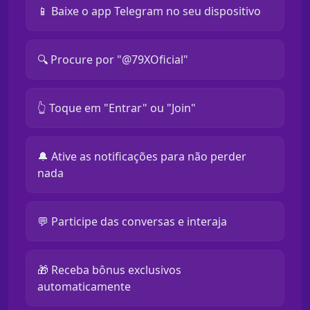
📱 Baixe o app Telegram no seu dispositivo
🔍 Procure por "@79XOficial"
👆 Toque em "Entrar" ou "Join"
🔔 Ative as notificações para não perder
nada
💬 Participe das conversas e interaja
🎁 Receba bônus exclusivos
automaticamente