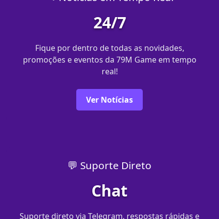
24/7
Fique por dentro de todas as novidades,
promoções e eventos da 79M Game em tempo
real!
Ver Notícias
💬 Suporte Direto
Chat
Suporte direto via Telegram, respostas rápidas e