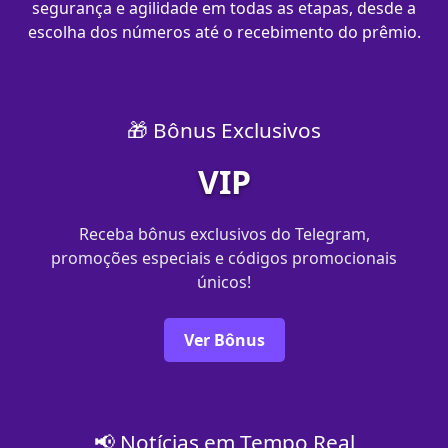
segurança e agilidade em todas as etapas, desde a
escolha dos números até o recebimento do prêmio.
🎁 Bônus Exclusivos
VIP
Receba bônus exclusivos do Telegram,
promoções especiais e códigos promocionais
únicos!
Ver Bônus
📢 Notícias em Tempo Real