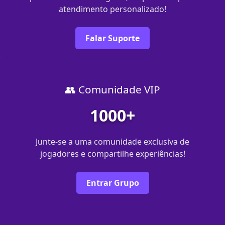
atendimento personalizado!
Falar Suporte
👥 Comunidade VIP
1000+
Junte-se a uma comunidade exclusiva de
jogadores e compartilhe experiências!
Entrar Grupo