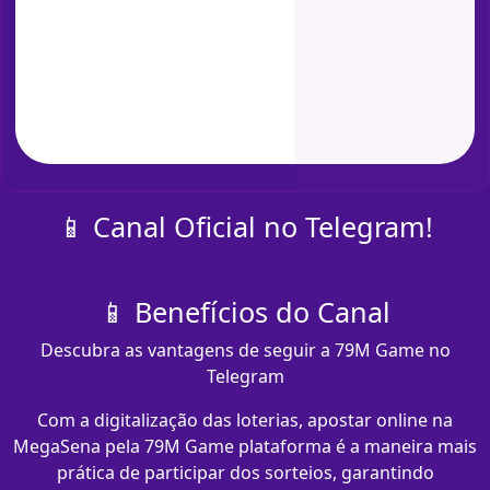
📱 Canal Oficial no Telegram!
📱 Benefícios do Canal
Descubra as vantagens de seguir a 79M Game no
Telegram
Com a digitalização das loterias, apostar online na
MegaSena pela 79M Game plataforma é a maneira mais
prática de participar dos sorteios, garantindo