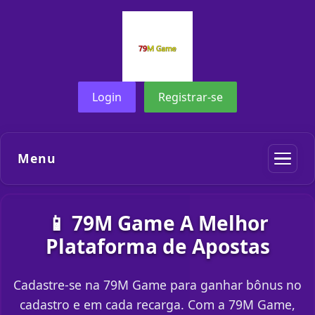
Login
Registrar-se
Menu
📱 79M Game A Melhor
Plataforma de Apostas
Cadastre-se na 79M Game para ganhar bônus no
cadastro e em cada recarga. Com a 79M Game,