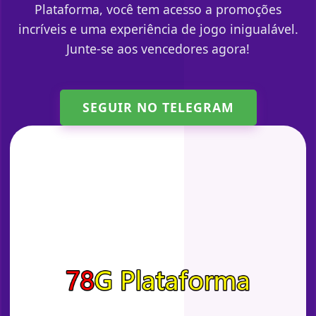
Plataforma, você tem acesso a promoções
incríveis e uma experiência de jogo inigualável.
Junte-se aos vencedores agora!
SEGUIR NO TELEGRAM