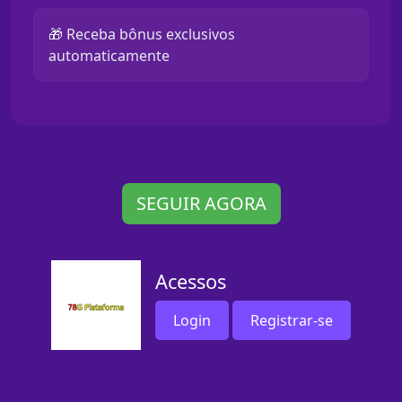
🎁 Receba bônus exclusivos
automaticamente
SEGUIR AGORA
Acessos
Login
Registrar-se