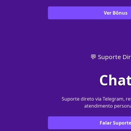
Ver Bônus
💬 Suporte Di
Cha
Suporte direto via Telegram, r
atendimento persona
Falar Suport