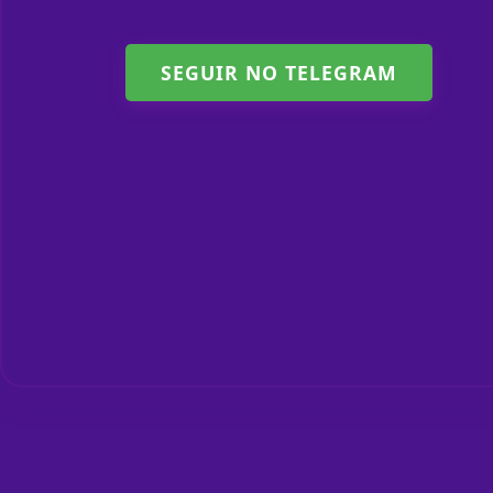
SEGUIR NO TELEGRAM