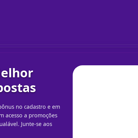
elhor
postas
bônus no cadastro e em
em acesso a promoções
ualável. Junte-se aos