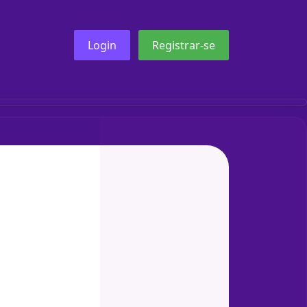
Login
Registrar-se