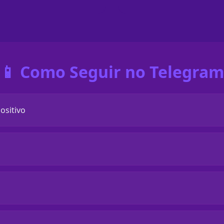
📱 Como Seguir no Telegram
ositivo