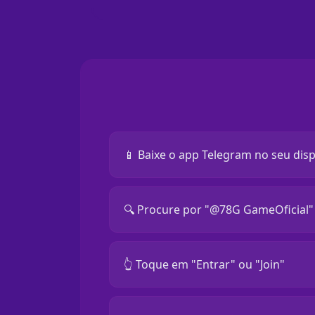
📱 Baixe o app Telegram no seu disp
🔍 Procure por "@78G GameOficial"
👆 Toque em "Entrar" ou "Join"