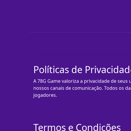
Políticas de Privacida
A 78G Game valoriza a privacidade de seus
nossos canais de comunicação. Todos os dad
jogadores.
Termos e Condições