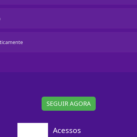
a
aticamente
SEGUIR AGORA
Acessos