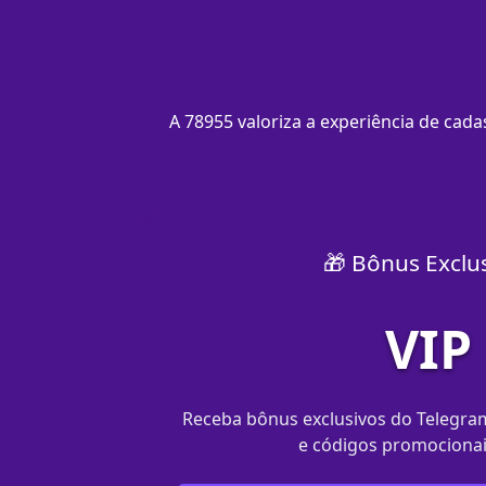
A 78955 valoriza a experiência de cad
🎁 Bônus Exclu
VIP
Receba bônus exclusivos do Telegra
e códigos promocionai