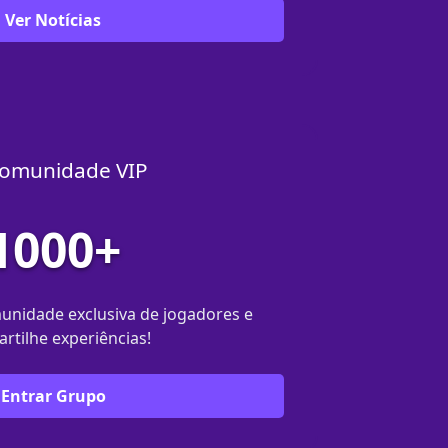
Ver Notícias
Comunidade VIP
1000+
unidade exclusiva de jogadores e
rtilhe experiências!
Entrar Grupo