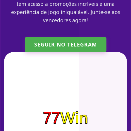
tem acesso a promoções incríveis e uma
experiência de jogo inigualável. Junte-se aos
vencedores agora!
SEGUIR NO TELEGRAM