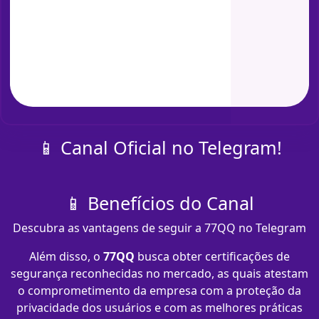
📱 Canal Oficial no Telegram!
📱 Benefícios do Canal
Descubra as vantagens de seguir a 77QQ no Telegram
Além disso, o
77QQ
busca obter certificações de
segurança reconhecidas no mercado, as quais atestam
o comprometimento da empresa com a proteção da
privacidade dos usuários e com as melhores práticas