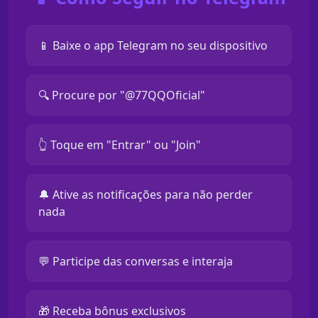
📱 Baixe o app Telegram no seu dispositivo
🔍 Procure por "@77QQOficial"
👆 Toque em "Entrar" ou "Join"
🔔 Ative as notificações para não perder
nada
💬 Participe das conversas e interaja
🎁 Receba bônus exclusivos