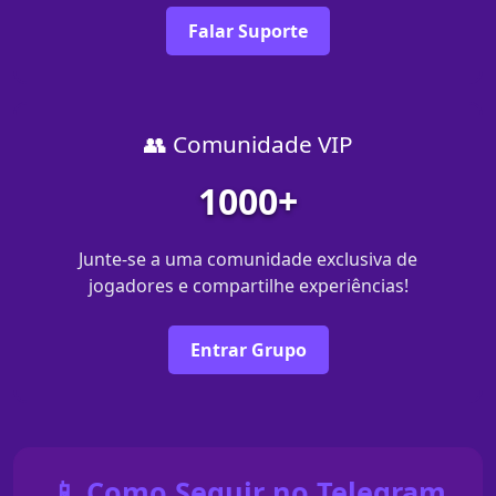
Falar Suporte
👥 Comunidade VIP
1000+
Junte-se a uma comunidade exclusiva de
jogadores e compartilhe experiências!
Entrar Grupo
📱 Como Seguir no Telegram