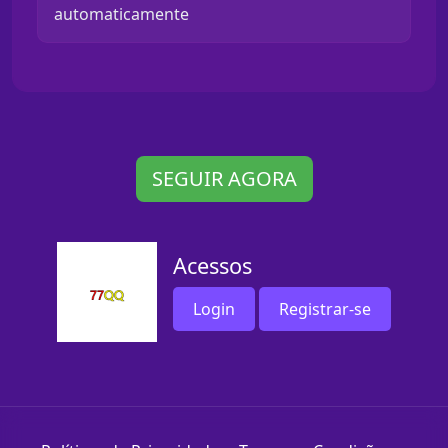
automaticamente
SEGUIR AGORA
Acessos
Login
Registrar-se