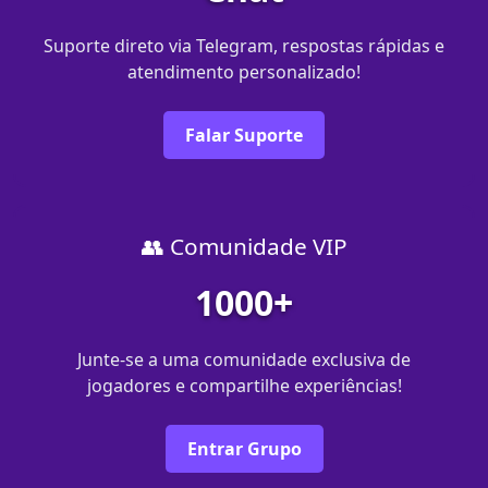
Suporte direto via Telegram, respostas rápidas e
atendimento personalizado!
Falar Suporte
👥 Comunidade VIP
1000+
Junte-se a uma comunidade exclusiva de
jogadores e compartilhe experiências!
Entrar Grupo