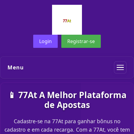
Login
Registrar-se
Menu
📱 77At A Melhor Plataforma
de Apostas
Cadastre-se na 77At para ganhar bônus no
cadastro e em cada recarga. Com a 77At, você tem