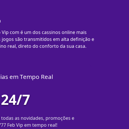
m
 Vip com​ é um dos cassinos online mais
 jogos são transmitidos em alta definição e
o real, direto do conforto da sua casa.
cias em Tempo Real
24/7
e todas as novidades, promoções e
777 Feb Vip em tempo real!