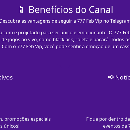
📱 Benefícios do Canal
Descubra as vantagens de seguir a 777 Feb Vip no Telegra
ip com​ é projetado para ser único e emocionante. O 777 Feb
e jogos ao vivo, como blackjack, roleta e bacará. Todos os
. Com o 777 Feb Vip, você pode sentir a emoção de um cassin
sivos
📢 Notí
m, promoções especiais
Fique por dentro d
s únicos!
eventos da 