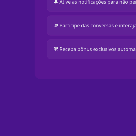
🔔 Ative as notificações para não p
💬 Participe das conversas e interaj
🎁 Receba bônus exclusivos autom