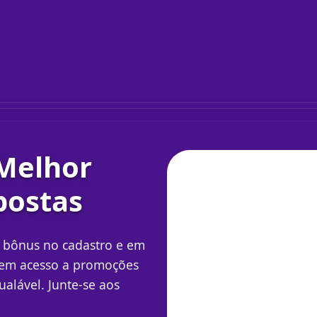
 Melhor
postas
r bônus no cadastro e em
 tem acesso a promoções
ualável. Junte-se aos