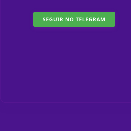
SEGUIR NO TELEGRAM