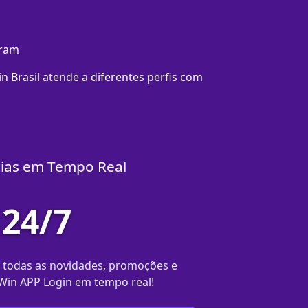
gram
n Brasil atende a diferentes perfis com
cias em Tempo Real
24/7
e todas as novidades, promoções e
Win APP Login em tempo real!