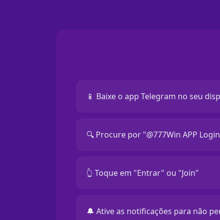
📱 Baixe o app Telegram no seu disp
🔍 Procure por "@777Win APP LoginO
👆 Toque em "Entrar" ou "Join"
🔔 Ative as notificações para não p