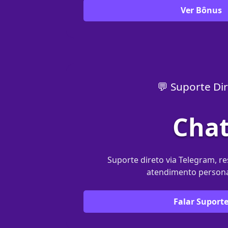
Ver Bônus
💬 Suporte Di
Cha
Suporte direto via Telegram, r
atendimento persona
Falar Suport