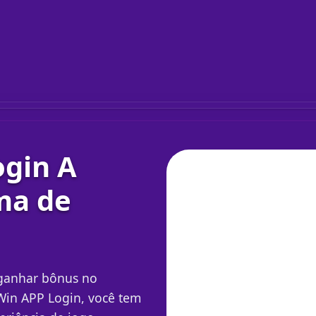
ogin A
ma de
 ganhar bônus no
Win APP Login, você tem