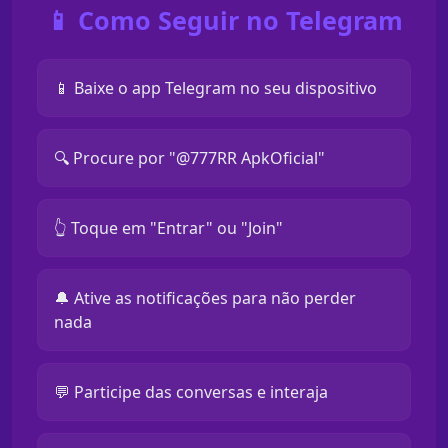
📱 Como Seguir no Telegram
📱 Baixe o app Telegram no seu dispositivo
🔍 Procure por "@777RR ApkOficial"
👆 Toque em "Entrar" ou "Join"
🔔 Ative as notificações para não perder
nada
💬 Participe das conversas e interaja