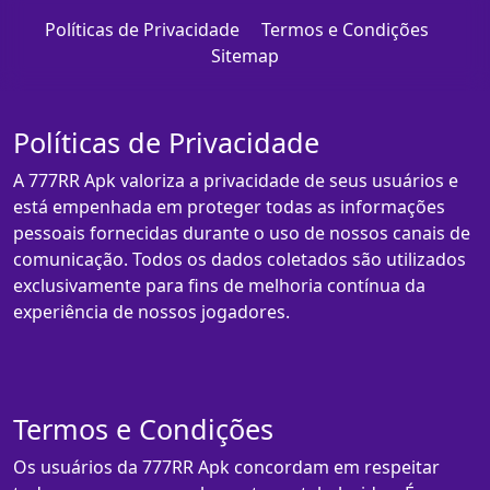
Políticas de Privacidade
Termos e Condições
Sitemap
Políticas de Privacidade
A 777RR Apk valoriza a privacidade de seus usuários e
está empenhada em proteger todas as informações
pessoais fornecidas durante o uso de nossos canais de
comunicação. Todos os dados coletados são utilizados
exclusivamente para fins de melhoria contínua da
experiência de nossos jogadores.
Termos e Condições
Os usuários da 777RR Apk concordam em respeitar