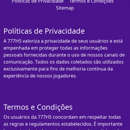
Políticas de Privacidade
Termos e Condições
Sitemap
Políticas de Privacidade
A 777H5 valoriza a privacidade de seus usuários e está
empenhada em proteger todas as informações
pessoais fornecidas durante o uso de nossos canais de
comunicação. Todos os dados coletados são utilizados
exclusivamente para fins de melhoria contínua da
experiência de nossos jogadores.
Termos e Condições
Os usuários da 777H5 concordam em respeitar todas
as regras e regulamentos estabelecidos. É importante