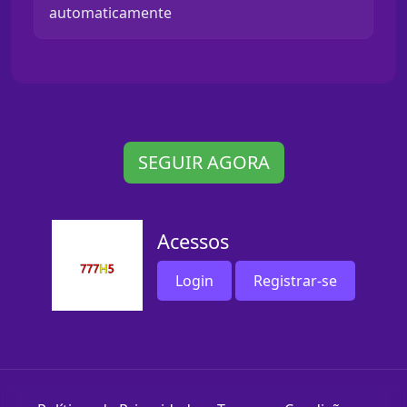
automaticamente
SEGUIR AGORA
Acessos
Login
Registrar-se