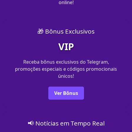
online!
🎁 Bônus Exclusivos
VIP
Receba bônus exclusivos do Telegram,
promoções especiais e códigos promocionais
únicos!
Ver Bônus
📢 Notícias em Tempo Real