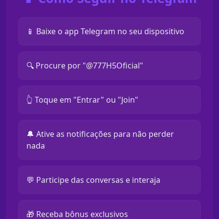
📱 Baixe o app Telegram no seu dispositivo
🔍 Procure por "@777H5Oficial"
👆 Toque em "Entrar" ou "Join"
🔔 Ative as notificações para não perder
nada
💬 Participe das conversas e interaja
🎁 Receba bônus exclusivos