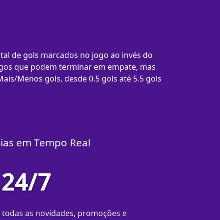
al de gols marcados no jogo ao invés do
jogos que podem terminar em empate, mas
is/Menos gols, desde 0.5 gols até 5.5 gols
cias em Tempo Real
24/7
e todas as novidades, promoções e