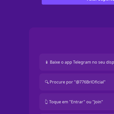
📱 Baixe o app Telegram no seu disp
🔍 Procure por "@776BrlOficial"
👆 Toque em "Entrar" ou "Join"