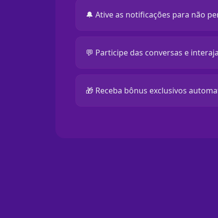
🔔 Ative as notificações para não p
💬 Participe das conversas e interaj
🎁 Receba bônus exclusivos autom