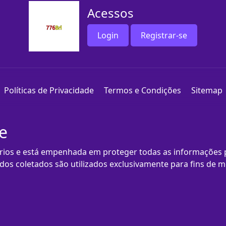
Acessos
Login
Registrar-se
Políticas de Privacidade
Termos e Condições
Sitemap
de
uários e está empenhada em proteger todas as informações 
os coletados são utilizados exclusivamente para fins de m