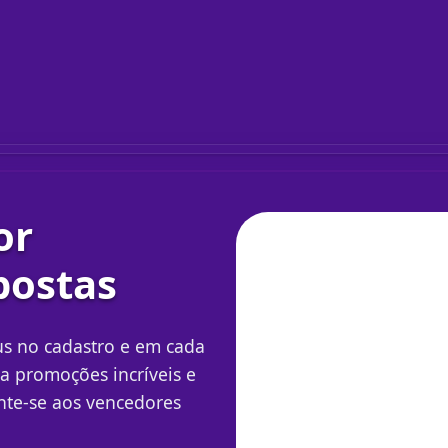
or
postas
us no cadastro e em cada
a promoções incríveis e
unte-se aos vencedores