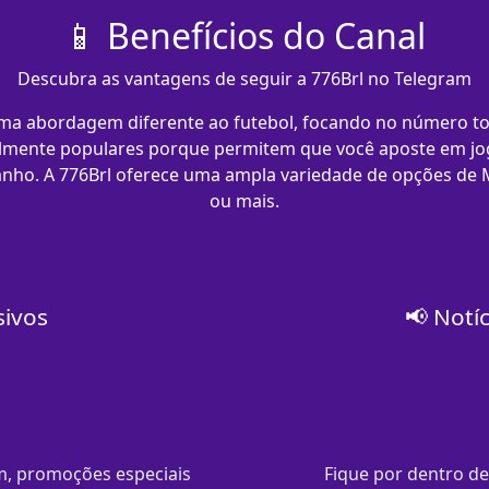
📱 Benefícios do Canal
Descubra as vantagens de seguir a 776Brl no Telegram
a abordagem diferente ao futebol, focando no número tot
ecialmente populares porque permitem que você aposte em 
ho. A 776Brl oferece uma ampla variedade de opções de Ma
ou mais.
sivos
📢 Notí
m, promoções especiais
Fique por dentro d