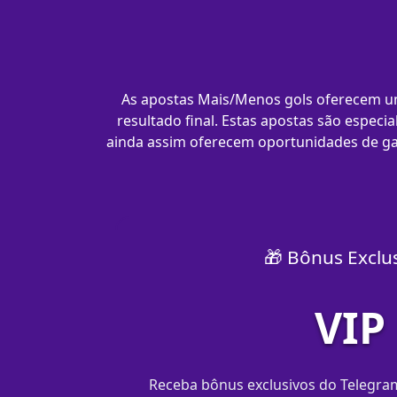
As apostas Mais/Menos gols oferecem um
resultado final. Estas apostas são esp
ainda assim oferecem oportunidades de gan
🎁 Bônus Exclu
VIP
Receba bônus exclusivos do Telegra