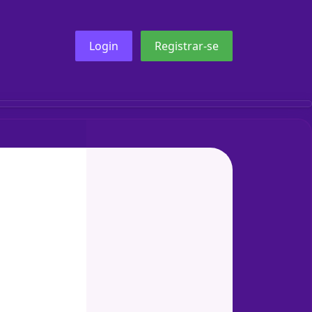
Login
Registrar-se