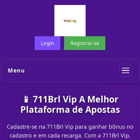
Login
Registrar-se
Menu
📱 711Brl Vip A Melhor
Plataforma de Apostas
Cadastre-se na 711Brl Vip para ganhar bônus no
cadastro e em cada recarga. Com a 711Brl Vip,