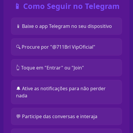
📱 Como Seguir no Telegram
📱 Baixe o app Telegram no seu dispositivo
🔍 Procure por "@711Brl VipOficial"
👆 Toque em "Entrar" ou "Join"
🔔 Ative as notificações para não perder
nada
💬 Participe das conversas e interaja