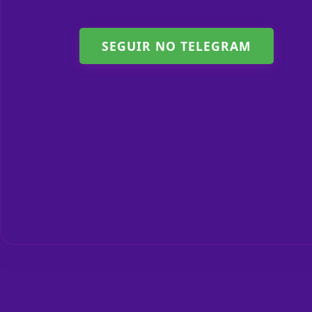
SEGUIR NO TELEGRAM