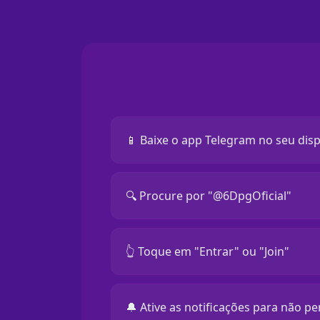
📱 Baixe o app Telegram no seu disp
🔍 Procure por "@6DpgOficial"
👆 Toque em "Entrar" ou "Join"
🔔 Ative as notificações para não p