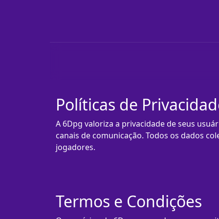
Políticas de Privacida
A 6Dpg valoriza a privacidade de seus usu
canais de comunicação. Todos os dados cole
jogadores.
Termos e Condições