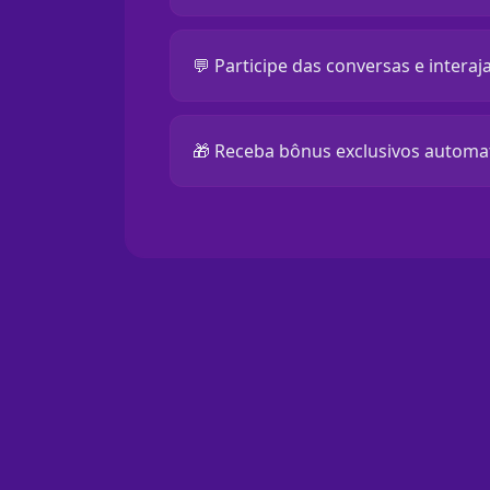
💬 Participe das conversas e interaj
🎁 Receba bônus exclusivos autom