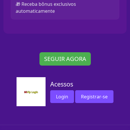
🎁 Receba bônus exclusivos
automaticamente
SEGUIR AGORA
Acessos
Login
Registrar-se