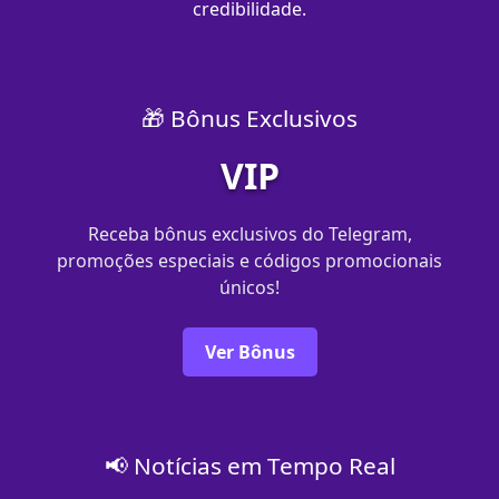
credibilidade.
🎁 Bônus Exclusivos
VIP
Receba bônus exclusivos do Telegram,
promoções especiais e códigos promocionais
únicos!
Ver Bônus
📢 Notícias em Tempo Real