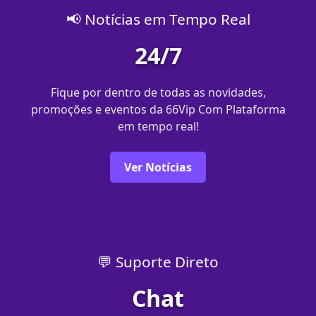
📢 Notícias em Tempo Real
24/7
Fique por dentro de todas as novidades,
promoções e eventos da 66Vip Com Plataforma
em tempo real!
Ver Notícias
💬 Suporte Direto
Chat