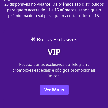
25 disponíveis no volante. Os prêmios são distribuídos
para quem acerta de 11 a 15 números, sendo que o
prêmio máximo vai para quem acerta todos os 15.
🎁 Bônus Exclusivos
VIP
Receba bônus exclusivos do Telegram,
promoções especiais e códigos promocionais
únicos!
Ver Bônus