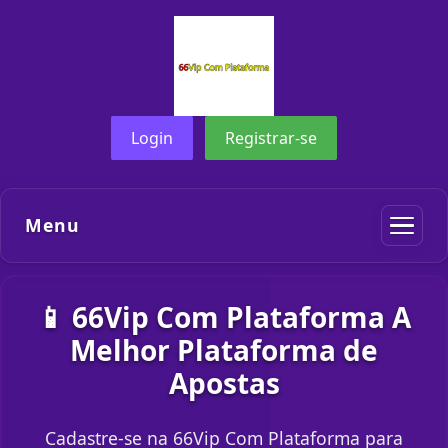
Login
Registrar-se
Menu
📱 66Vip Com Plataforma A
Melhor Plataforma de
Apostas
Cadastre-se na 66Vip Com Plataforma para