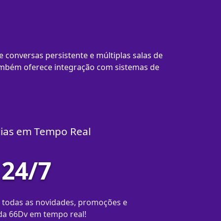
 conversas persistente e múltiplas salas de
 também oferece integração com sistemas de
cias em Tempo Real
24/7
e todas as novidades, promoções e
da 66Dv em tempo real!