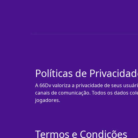
Políticas de Privacida
A 66Dv valoriza a privacidade de seus usuá
canais de comunicação. Todos os dados cole
jogadores.
Termos e Condições