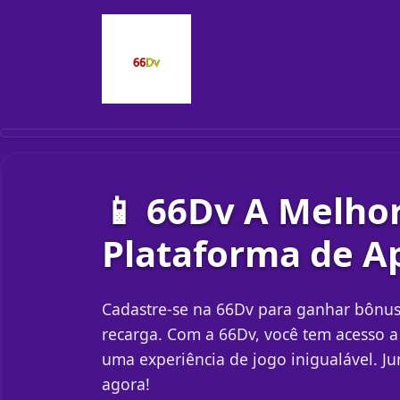
📱 66Dv A Melho
Plataforma de A
Cadastre-se na 66Dv para ganhar bônus
recarga. Com a 66Dv, você tem acesso a
uma experiência de jogo inigualável. J
agora!