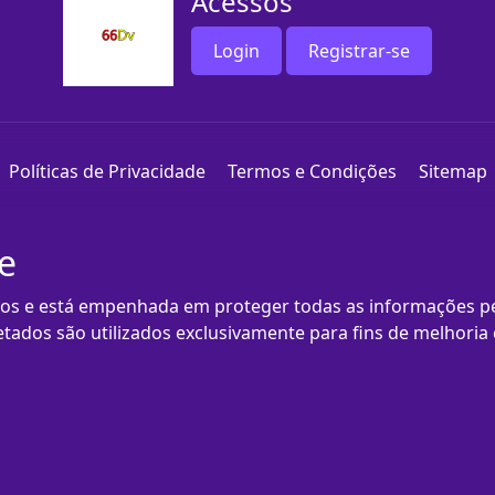
Acessos
Login
Registrar-se
Políticas de Privacidade
Termos e Condições
Sitemap
de
rios e está empenhada em proteger todas as informações p
tados são utilizados exclusivamente para fins de melhoria