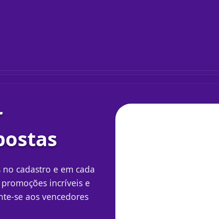
r
postas
 no cadastro e em cada
 promoções incríveis e
unte-se aos vencedores