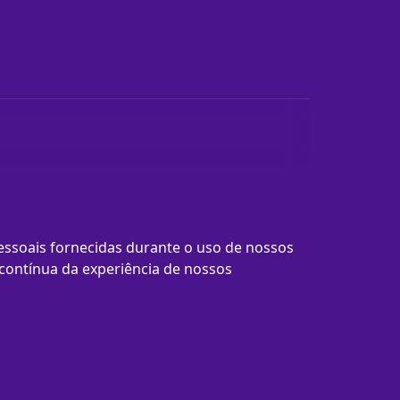
essoais fornecidas durante o uso de nossos
 contínua da experiência de nossos