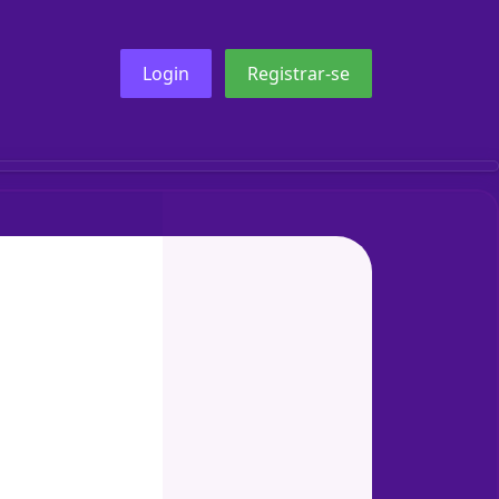
Login
Registrar-se