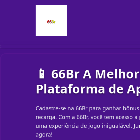
📱 66Br A Melhor
Plataforma de A
Cadastre-se na 66Br para ganhar bônus
recarga. Com a 66Br, você tem acesso a 
uma experiência de jogo inigualável. J
agora!