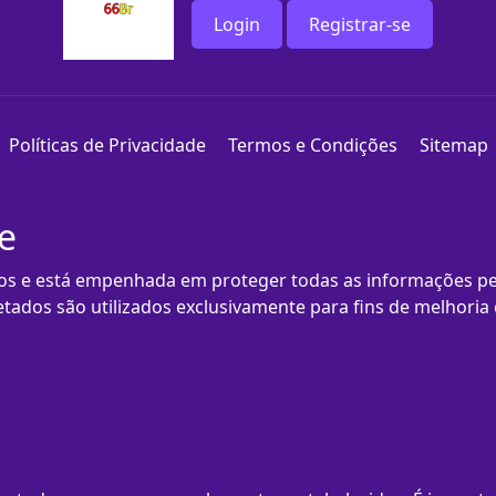
Login
Registrar-se
Políticas de Privacidade
Termos e Condições
Sitemap
de
rios e está empenhada em proteger todas as informações p
tados são utilizados exclusivamente para fins de melhoria