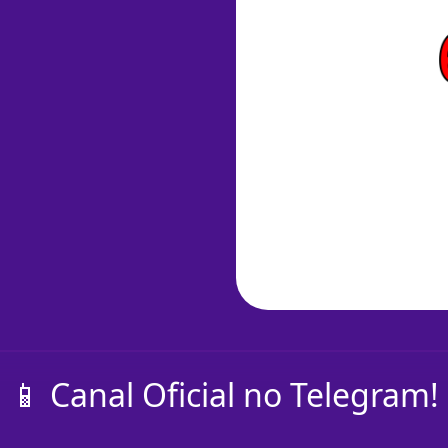
📱 Canal Oficial no Telegram!