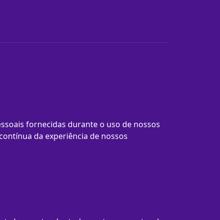
essoais fornecidas durante o uso de nossos
 contínua da experiência de nossos