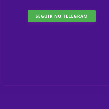
SEGUIR NO TELEGRAM