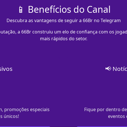
📱 Benefícios do Canal
Descubra as vantagens de seguir a 66Br no Telegram
putação, a 66Br construiu um elo de confiança com os jogad
mais rápidos do setor.
sivos
📢 Notí
m, promoções especiais
Fique por dentro d
s únicos!
eventos 