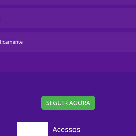
a
aticamente
SEGUIR AGORA
Acessos