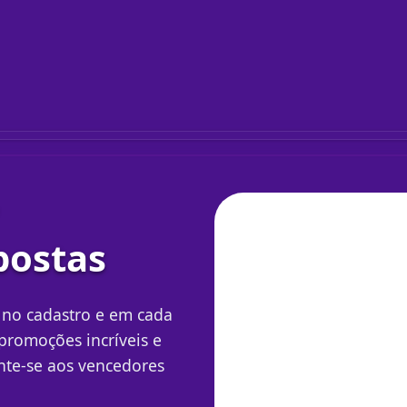
postas
 no cadastro e em cada
promoções incríveis e
unte-se aos vencedores