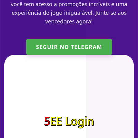
você tem acesso a promoções incríveis e uma
experiência de jogo inigualável. Junte-se aos
vencedores agora!
SEGUIR NO TELEGRAM