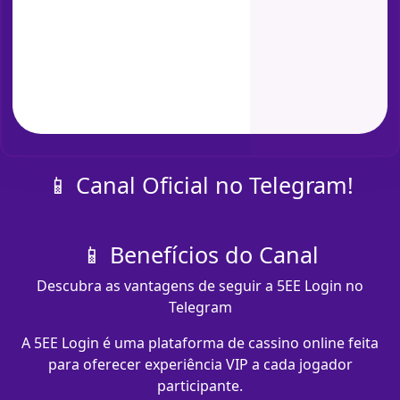
📱 Canal Oficial no Telegram!
📱 Benefícios do Canal
Descubra as vantagens de seguir a 5EE Login no
Telegram
A 5EE Login é uma plataforma de cassino online feita
para oferecer experiência VIP a cada jogador
participante.