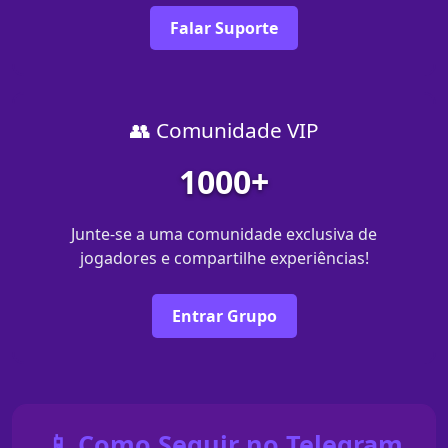
Falar Suporte
👥 Comunidade VIP
1000+
Junte-se a uma comunidade exclusiva de
jogadores e compartilhe experiências!
Entrar Grupo
📱 Como Seguir no Telegram