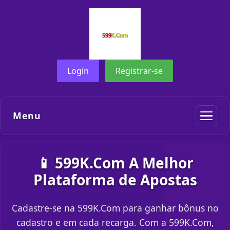
Login
Registrar-se
Menu
📱 599K.Com A Melhor
Plataforma de Apostas
Cadastre-se na 599K.Com para ganhar bônus no
cadastro e em cada recarga. Com a 599K.Com,