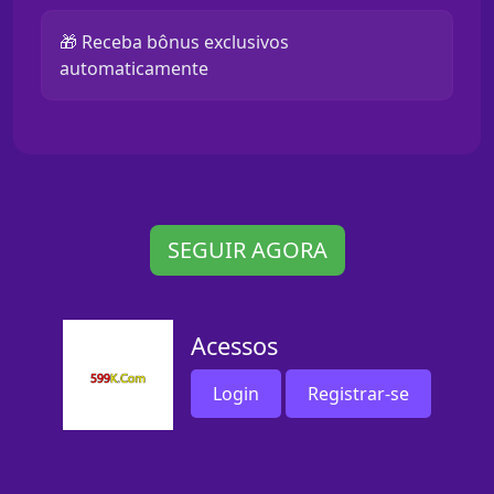
🎁 Receba bônus exclusivos
automaticamente
SEGUIR AGORA
Acessos
Login
Registrar-se