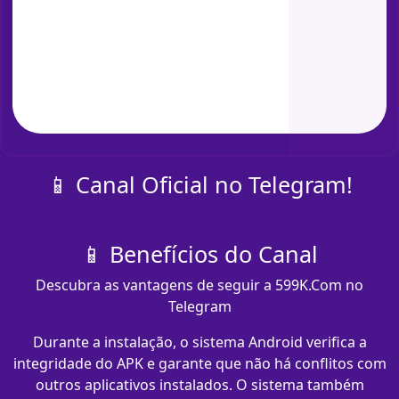
📱 Canal Oficial no Telegram!
📱 Benefícios do Canal
Descubra as vantagens de seguir a 599K.Com no
Telegram
Durante a instalação, o sistema Android verifica a
integridade do APK e garante que não há conflitos com
outros aplicativos instalados. O sistema também