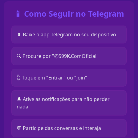
📱 Como Seguir no Telegram
📱 Baixe o app Telegram no seu dispositivo
🔍 Procure por "@599K.ComOficial"
👆 Toque em "Entrar" ou "Join"
🔔 Ative as notificações para não perder
nada
💬 Participe das conversas e interaja