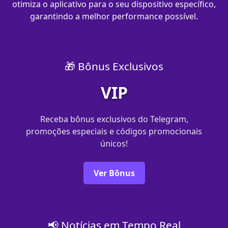
otimiza o aplicativo para o seu dispositivo específico,
garantindo a melhor performance possível.
🎁 Bônus Exclusivos
VIP
Receba bônus exclusivos do Telegram,
promoções especiais e códigos promocionais
únicos!
Ver Bônus
📢 Notícias em Tempo Real