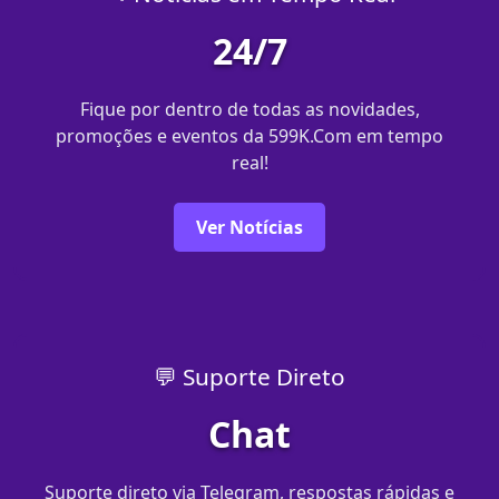
24/7
Fique por dentro de todas as novidades,
promoções e eventos da 599K.Com em tempo
real!
Ver Notícias
💬 Suporte Direto
Chat
Suporte direto via Telegram, respostas rápidas e