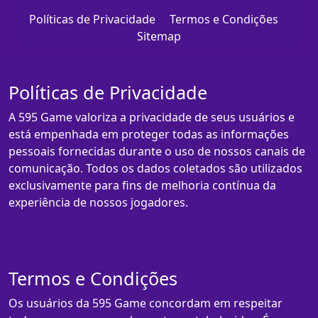
Políticas de Privacidade
Termos e Condições
Sitemap
Políticas de Privacidade
A 595 Game valoriza a privacidade de seus usuários e
está empenhada em proteger todas as informações
pessoais fornecidas durante o uso de nossos canais de
comunicação. Todos os dados coletados são utilizados
exclusivamente para fins de melhoria contínua da
experiência de nossos jogadores.
Termos e Condições
Os usuários da 595 Game concordam em respeitar