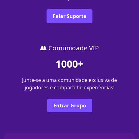
Falar Suporte
👥 Comunidade VIP
1000+
Junte-se a uma comunidade exclusiva de
jogadores e compartilhe experiências!
Entrar Grupo