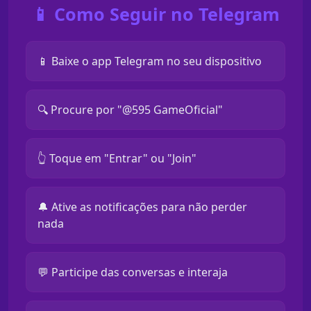
📱 Como Seguir no Telegram
📱 Baixe o app Telegram no seu dispositivo
🔍 Procure por "@595 GameOficial"
👆 Toque em "Entrar" ou "Join"
🔔 Ative as notificações para não perder
nada
💬 Participe das conversas e interaja