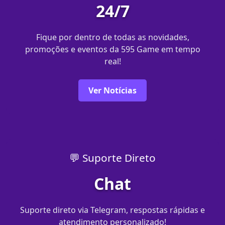
24/7
Fique por dentro de todas as novidades,
promoções e eventos da 595 Game em tempo
real!
Ver Notícias
💬 Suporte Direto
Chat
Suporte direto via Telegram, respostas rápidas e
atendimento personalizado!