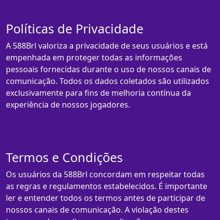
Políticas de Privacidade
A 588Brl valoriza a privacidade de seus usuários e está
empenhada em proteger todas as informações
pessoais fornecidas durante o uso de nossos canais de
comunicação. Todos os dados coletados são utilizados
exclusivamente para fins de melhoria contínua da
experiência de nossos jogadores.
Termos e Condições
Os usuários da 588Brl concordam em respeitar todas
as regras e regulamentos estabelecidos. É importante
ler e entender todos os termos antes de participar de
nossos canais de comunicação. A violação destes