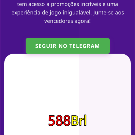
tem acesso a promoções incríveis e uma
experiência de jogo inigualável. Junte-se aos
vencedores agora!
SEGUIR NO TELEGRAM