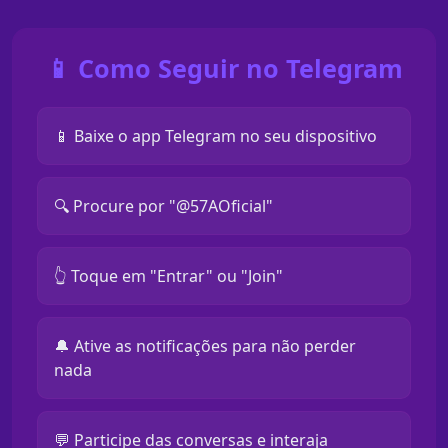
📱 Como Seguir no Telegram
📱 Baixe o app Telegram no seu dispositivo
🔍 Procure por "@57AOficial"
👆 Toque em "Entrar" ou "Join"
🔔 Ative as notificações para não perder
nada
💬 Participe das conversas e interaja