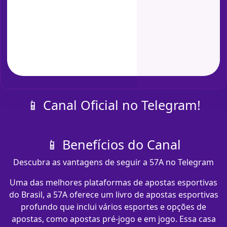
📱 Canal Oficial no Telegram!
📱 Benefícios do Canal
Descubra as vantagens de seguir a 57A no Telegram
Uma das melhores plataformas de apostas esportivas
do Brasil, a 57A oferece um livro de apostas esportivas
profundo que inclui vários esportes e opções de
apostas, como apostas pré-jogo e em jogo. Essa casa