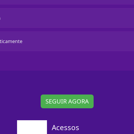
a
aticamente
SEGUIR AGORA
Acessos