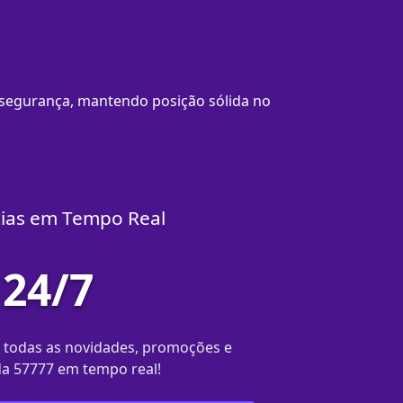
e segurança, mantendo posição sólida no
cias em Tempo Real
24/7
e todas as novidades, promoções e
da 57777 em tempo real!