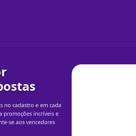
or
postas
s no cadastro e em cada
a promoções incríveis e
unte-se aos vencedores