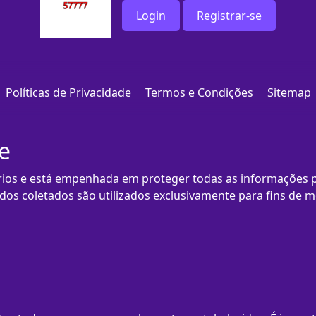
Login
Registrar-se
Políticas de Privacidade
Termos e Condições
Sitemap
de
ários e está empenhada em proteger todas as informações 
os coletados são utilizados exclusivamente para fins de m