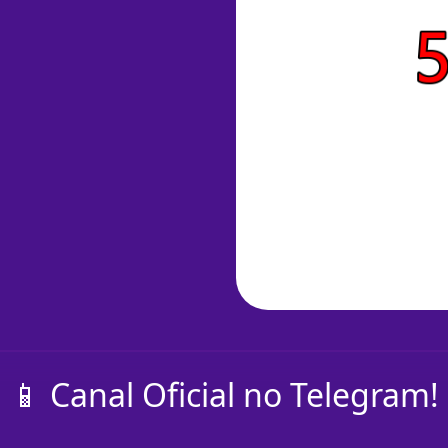
📱 Canal Oficial no Telegram!