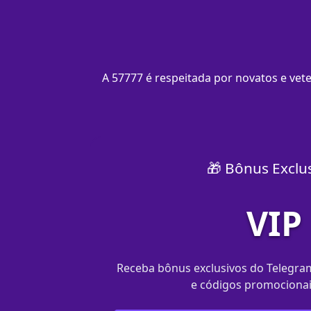
A 57777 é respeitada por novatos e vet
🎁 Bônus Exclu
VIP
Receba bônus exclusivos do Telegra
e códigos promocionai