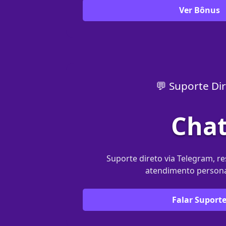
Ver Bônus
💬 Suporte Di
Cha
Suporte direto via Telegram, r
atendimento persona
Falar Suport