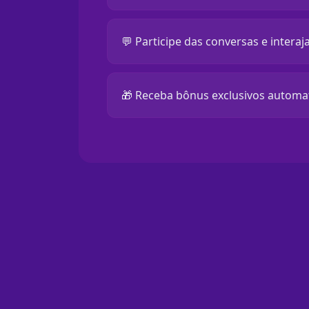
💬 Participe das conversas e interaj
🎁 Receba bônus exclusivos autom