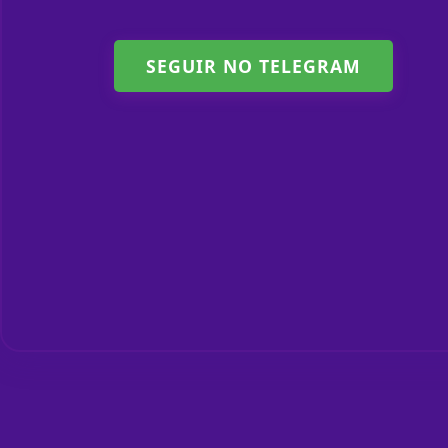
SEGUIR NO TELEGRAM