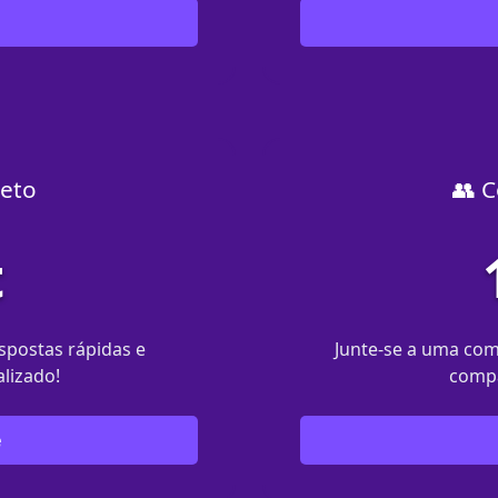
reto
👥 
t
espostas rápidas e
Junte-se a uma com
lizado!
compa
e