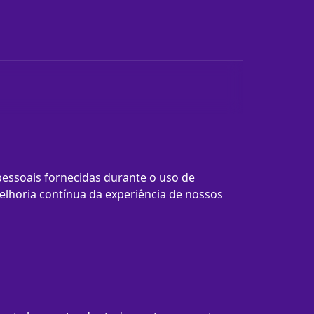
pessoais fornecidas durante o uso de
elhoria contínua da experiência de nossos