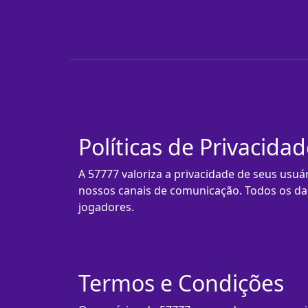
Políticas de Privacida
A 57777 valoriza a privacidade de seus usu
nossos canais de comunicação. Todos os dad
jogadores.
Termos e Condições