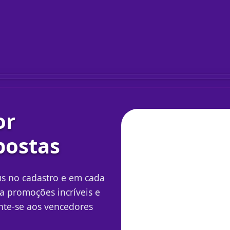
or
postas
s no cadastro e em cada
a promoções incríveis e
unte-se aos vencedores