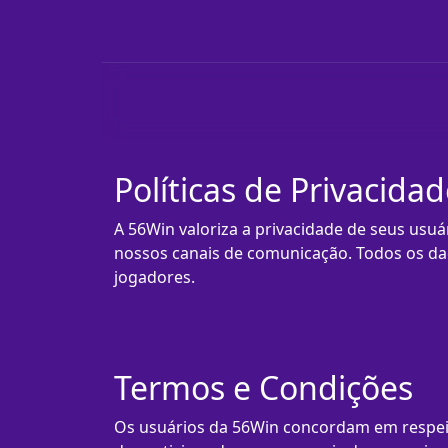
Políticas de Privacida
A 56Win valoriza a privacidade de seus usu
nossos canais de comunicação. Todos os dad
jogadores.
Termos e Condições
Os usuários da 56Win concordam em respeita