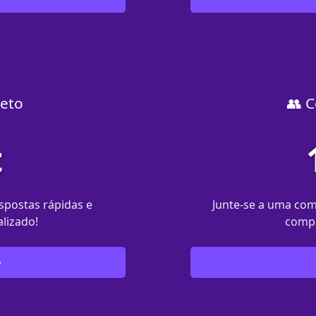
reto
👥 
t
espostas rápidas e
Junte-se a uma com
lizado!
compa
e