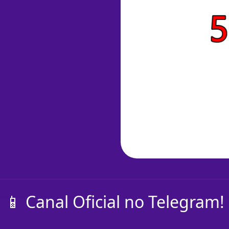
📱 Canal Oficial no Telegram!