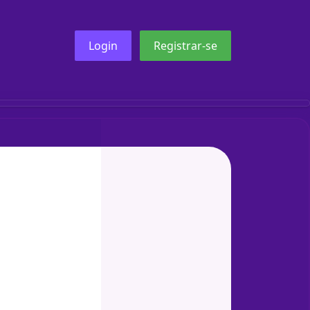
Login
Registrar-se