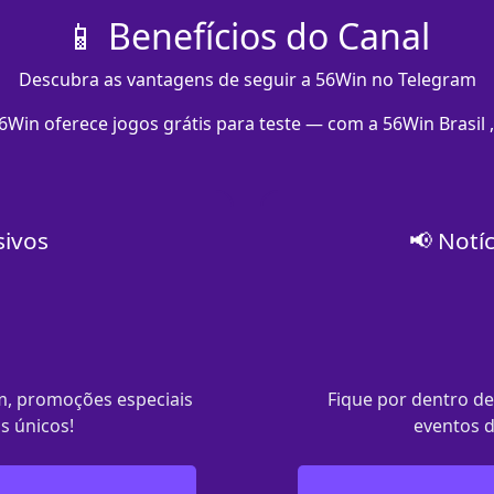
📱 Benefícios do Canal
Descubra as vantagens de seguir a 56Win no Telegram
Win oferece jogos grátis para teste — com a 56Win Brasil 
sivos
📢 Notí
m, promoções especiais
Fique por dentro d
s únicos!
eventos d