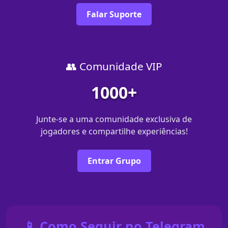
Falar Suporte
👥 Comunidade VIP
1000+
Junte-se a uma comunidade exclusiva de
jogadores e compartilhe experiências!
Entrar Grupo
📱 Como Seguir no Telegram