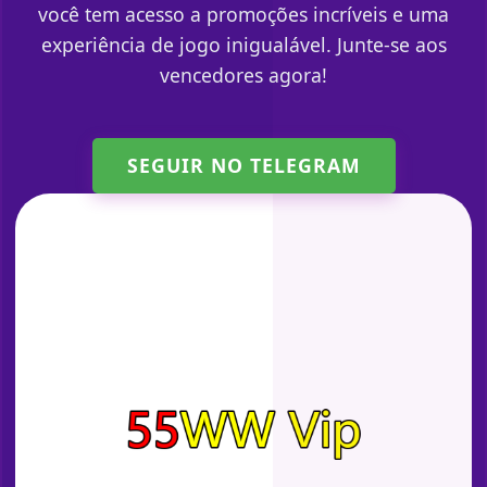
você tem acesso a promoções incríveis e uma
experiência de jogo inigualável. Junte-se aos
vencedores agora!
SEGUIR NO TELEGRAM