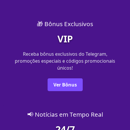
🎁 Bônus Exclusivos
VIP
Receba bônus exclusivos do Telegram,
promoções especiais e códigos promocionais
únicos!
Ver Bônus
📢 Notícias em Tempo Real
24/7