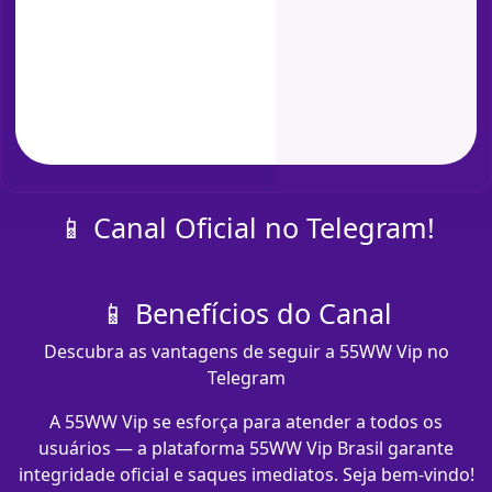
📱 Canal Oficial no Telegram!
📱 Benefícios do Canal
Descubra as vantagens de seguir a 55WW Vip no
Telegram
A 55WW Vip se esforça para atender a todos os
usuários — a plataforma 55WW Vip Brasil garante
integridade oficial e saques imediatos. Seja bem-vindo!