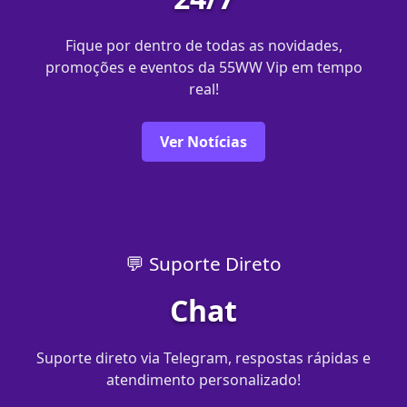
Fique por dentro de todas as novidades,
promoções e eventos da 55WW Vip em tempo
real!
Ver Notícias
💬 Suporte Direto
Chat
Suporte direto via Telegram, respostas rápidas e
atendimento personalizado!