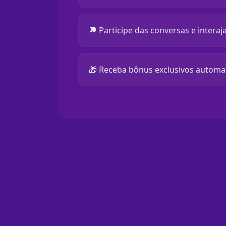
💬 Participe das conversas e interaj
🎁 Receba bônus exclusivos autom