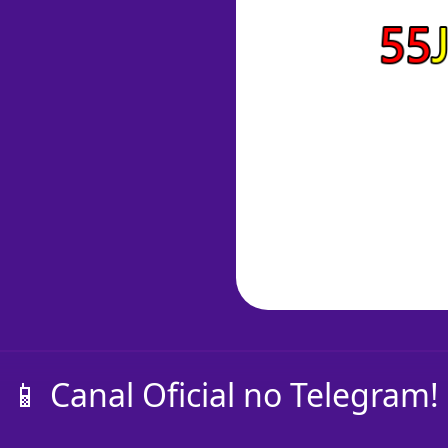
📱 Canal Oficial no Telegram!