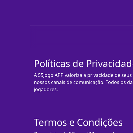
Políticas de Privacida
A 55Jogo APP valoriza a privacidade de seu
nossos canais de comunicação. Todos os dad
jogadores.
Termos e Condições