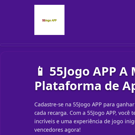
📱 55Jogo APP A
Plataforma de A
Cadastre-se na 55Jogo APP para ganhar
cada recarga. Com a 55Jogo APP, você 
incríveis e uma experiência de jogo inig
vencedores agora!