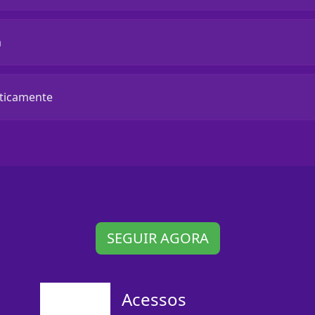
a
aticamente
SEGUIR AGORA
Acessos