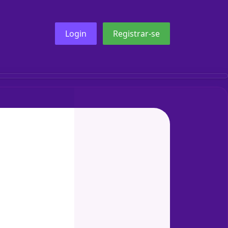
Login
Registrar-se