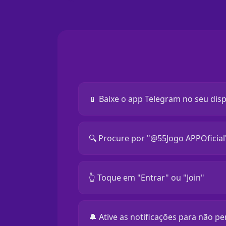
📱 Baixe o app Telegram no seu disp
🔍 Procure por "@55Jogo APPOficial
👆 Toque em "Entrar" ou "Join"
🔔 Ative as notificações para não p