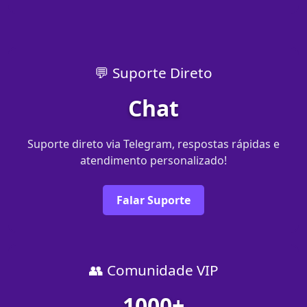
💬 Suporte Direto
Chat
Suporte direto via Telegram, respostas rápidas e
atendimento personalizado!
Falar Suporte
👥 Comunidade VIP
1000+