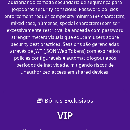
adicionando camada secundária de segurança para
jogadores security-conscious. Password policies
enforcement requer complexity mínima (8+ characters,
mixed case, números, special characters) sem ser
excessivamente restritiva, balanceada com password
strength meters visuais que educam users sobre
security best practices. Sessions são gerenciadas
através de JWT (JSON Web Tokens) com expiration
policies configuráveis e automatic logout após
períodos de inatividade, mitigando riscos de
unauthorized access em shared devices.
🎁 Bônus Exclusivos
VIP