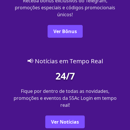
Receba bônus exclusivos do Telegram,
promoções especiais e códigos promocionais
únicos!
Ver Bônus
📢 Notícias em Tempo Real
24/7
Fique por dentro de todas as novidades,
promoções e eventos da 55Ac Login em tempo
real!
Ver Notícias