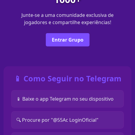
Junte-se a uma comunidade exclusiva de
jogadores e compartilhe experiências!
Entrar Grupo
📱 Como Seguir no Telegram
📱 Baixe o app Telegram no seu dispositivo
🔍 Procure por "@55Ac LoginOficial"