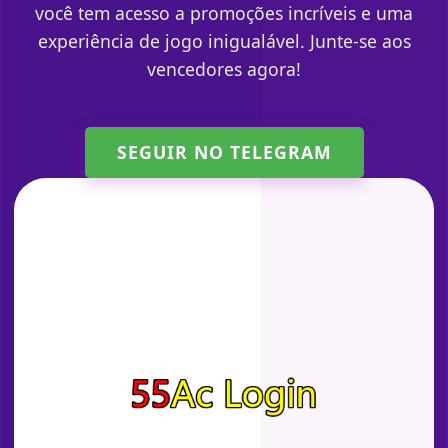
você tem acesso a promoções incríveis e uma
experiência de jogo inigualável. Junte-se aos
vencedores agora!
SEGUIR NO TELEGRAM