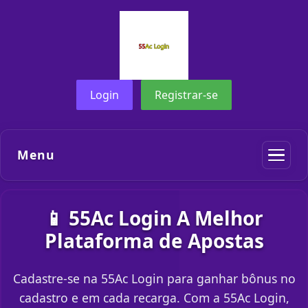
Login
Registrar-se
Menu
📱 55Ac Login A Melhor
Plataforma de Apostas
Cadastre-se na 55Ac Login para ganhar bônus no
cadastro e em cada recarga. Com a 55Ac Login,