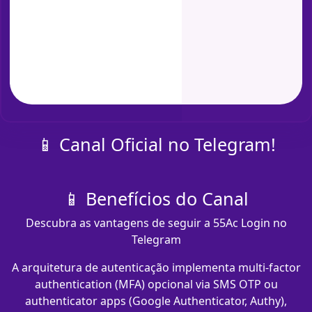
📱 Canal Oficial no Telegram!
📱 Benefícios do Canal
Descubra as vantagens de seguir a 55Ac Login no
Telegram
A arquitetura de autenticação implementa multi-factor
authentication (MFA) opcional via SMS OTP ou
authenticator apps (Google Authenticator, Authy),