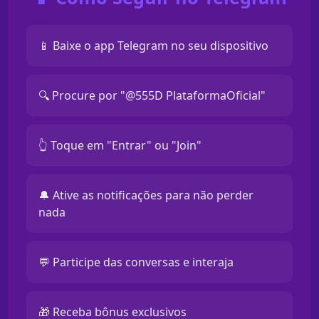
📱 Baixe o app Telegram no seu dispositivo
🔍 Procure por "@555D PlataformaOficial"
👆 Toque em "Entrar" ou "Join"
🔔 Ative as notificações para não perder
nada
💬 Participe das conversas e interaja
🎁 Receba bônus exclusivos