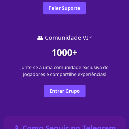
Falar Suporte
👥 Comunidade VIP
1000+
Junte-se a uma comunidade exclusiva de
jogadores e compartilhe experiências!
Entrar Grupo
📱 Como Seguir no Telegram