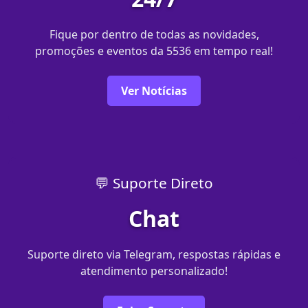
Fique por dentro de todas as novidades,
promoções e eventos da 5536 em tempo real!
Ver Notícias
💬 Suporte Direto
Chat
Suporte direto via Telegram, respostas rápidas e
atendimento personalizado!