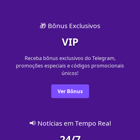
🎁 Bônus Exclusivos
VIP
Receba bônus exclusivos do Telegram,
promoções especiais e códigos promocionais
únicos!
Ver Bônus
📢 Notícias em Tempo Real
24/7