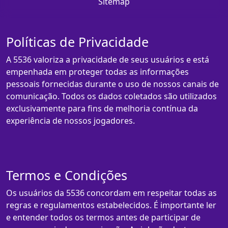
Sitemap
Políticas de Privacidade
A 5536 valoriza a privacidade de seus usuários e está
empenhada em proteger todas as informações
pessoais fornecidas durante o uso de nossos canais de
comunicação. Todos os dados coletados são utilizados
exclusivamente para fins de melhoria contínua da
experiência de nossos jogadores.
Termos e Condições
Os usuários da 5536 concordam em respeitar todas as
regras e regulamentos estabelecidos. É importante ler
e entender todos os termos antes de participar de