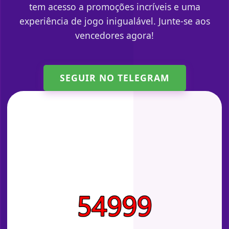
tem acesso a promoções incríveis e uma
experiência de jogo inigualável. Junte-se aos
vencedores agora!
SEGUIR NO TELEGRAM