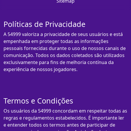
Sitemap
Políticas de Privacidade
A 54999 valoriza a privacidade de seus usuários e está
empenhada em proteger todas as informações
pessoais fornecidas durante o uso de nossos canais de
comunicação. Todos os dados coletados são utilizados
exclusivamente para fins de melhoria contínua da
experiência de nossos jogadores.
Termos e Condições
Os usuários da 54999 concordam em respeitar todas as
regras e regulamentos estabelecidos. É importante ler
e entender todos os termos antes de participar de