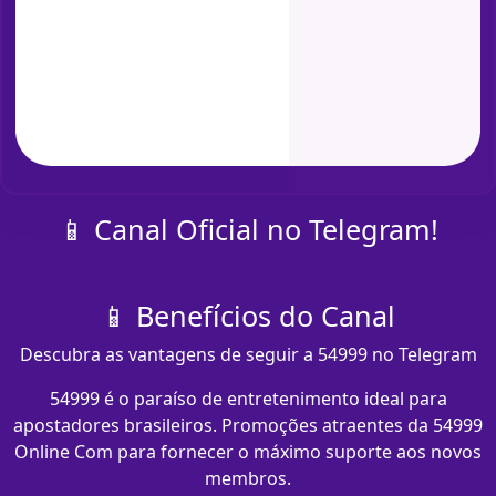
📱 Canal Oficial no Telegram!
📱 Benefícios do Canal
Descubra as vantagens de seguir a 54999 no Telegram
54999 é o paraíso de entretenimento ideal para
apostadores brasileiros. Promoções atraentes da 54999
Online Com para fornecer o máximo suporte aos novos
membros.