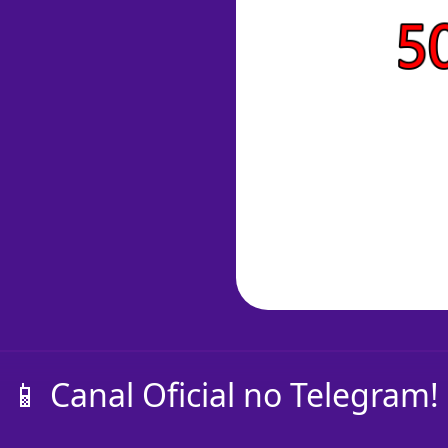
📱 Canal Oficial no Telegram!