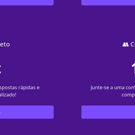
reto
👥 
t
espostas rápidas e
Junte-se a uma com
lizado!
compa
e