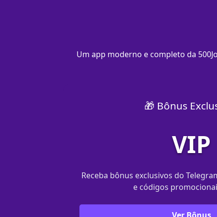
Um app moderno e completo da 500Jogo
🎁 Bônus Exclu
VIP
Receba bônus exclusivos do Telegra
e códigos promocionai
Ver Bônus