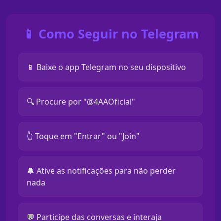
📱 Como Seguir no Telegram
📱 Baixe o app Telegram no seu dispositivo
🔍 Procure por "@4AAOficial"
👆 Toque em "Entrar" ou "Join"
🔔 Ative as notificações para não perder
nada
💬 Participe das conversas e interaja