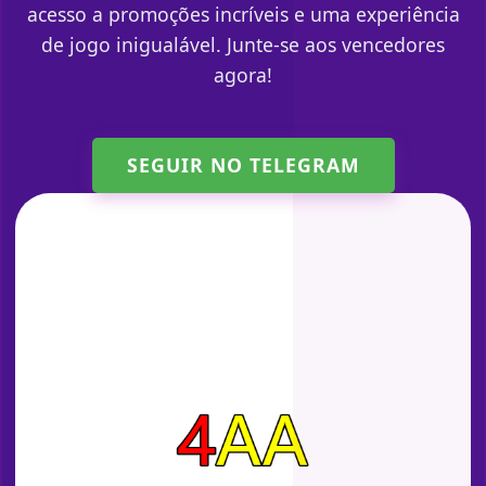
acesso a promoções incríveis e uma experiência
de jogo inigualável. Junte-se aos vencedores
agora!
SEGUIR NO TELEGRAM