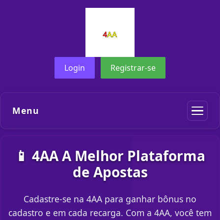
Login
Registrar-se
Menu
📱 4AA A Melhor Plataforma
de Apostas
Cadastre-se na 4AA para ganhar bônus no
cadastro e em cada recarga. Com a 4AA, você tem