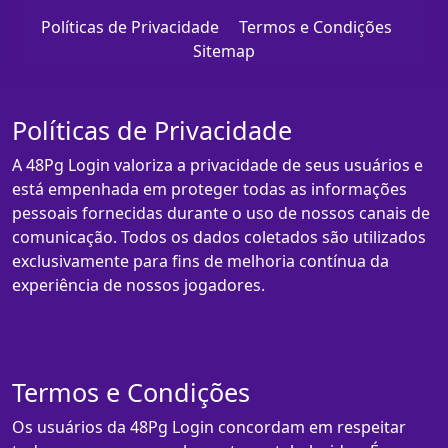
Políticas de Privacidade
Termos e Condições
Sitemap
Políticas de Privacidade
A 48Pg Login valoriza a privacidade de seus usuários e
está empenhada em proteger todas as informações
pessoais fornecidas durante o uso de nossos canais de
comunicação. Todos os dados coletados são utilizados
exclusivamente para fins de melhoria contínua da
experiência de nossos jogadores.
Termos e Condições
Os usuários da 48Pg Login concordam em respeitar