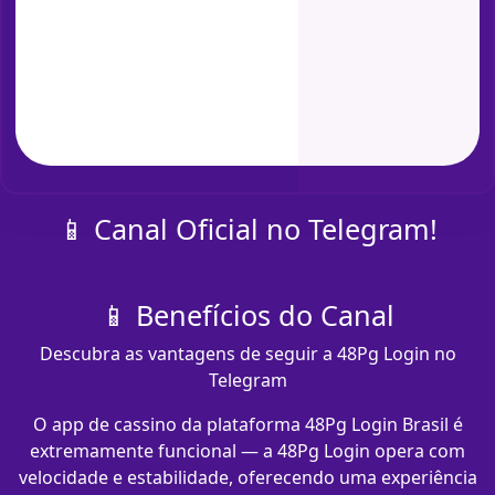
📱 Canal Oficial no Telegram!
📱 Benefícios do Canal
Descubra as vantagens de seguir a 48Pg Login no
Telegram
O app de cassino da plataforma 48Pg Login Brasil é
extremamente funcional — a 48Pg Login opera com
velocidade e estabilidade, oferecendo uma experiência