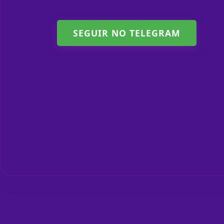
SEGUIR NO TELEGRAM