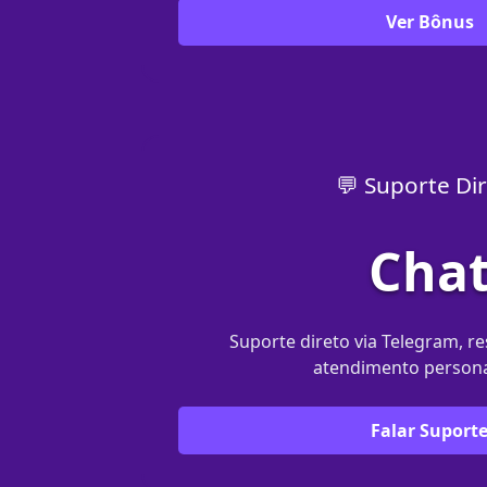
Ver Bônus
💬 Suporte Di
Cha
Suporte direto via Telegram, r
atendimento persona
Falar Suport