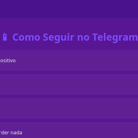
📱 Como Seguir no Telegram
ositivo
erder nada