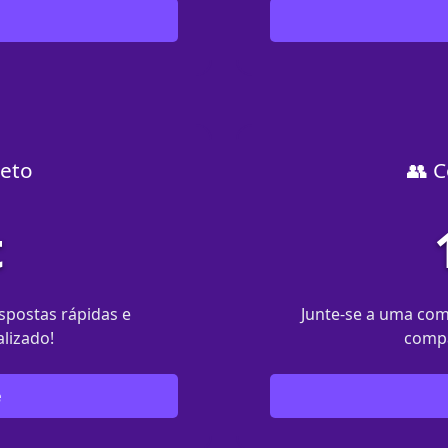
reto
👥 
t
espostas rápidas e
Junte-se a uma com
lizado!
compa
e