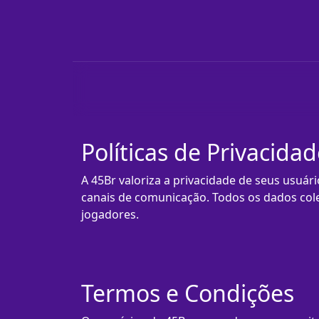
Políticas de Privacida
A 45Br valoriza a privacidade de seus usuá
canais de comunicação. Todos os dados cole
jogadores.
Termos e Condições