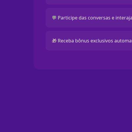
💬 Participe das conversas e interaj
🎁 Receba bônus exclusivos autom