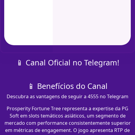
📱 Canal Oficial no Telegram!
📱 Benefícios do Canal
Descubra as vantagens de seguir a 4555 no Telegram
Prosperity Fortune Tree representa a expertise da PG
Soft em slots temáticos asiáticos, um segmento de
mercado com performance consistentemente superior
em métricas de engagement. O jogo apresenta RTP de