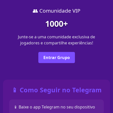
👥 Comunidade VIP
1000+
Junte-se a uma comunidade exclusiva de
jogadores e compartilhe experiências!
Entrar Grupo
📱 Como Seguir no Telegram
📱 Baixe o app Telegram no seu dispositivo