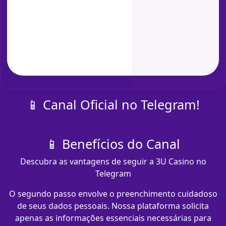
📱 Canal Oficial no Telegram!
📱 Benefícios do Canal
Descubra as vantagens de seguir a 3U Casino no
Telegram
O segundo passo envolve o preenchimento cuidadoso
de seus dados pessoais. Nossa plataforma solicita
apenas as informações essenciais necessárias para