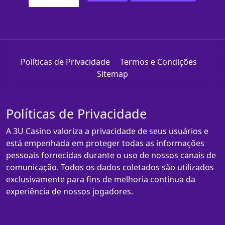
Políticas de Privacidade
Termos e Condições
Sitemap
Políticas de Privacidade
A 3U Casino valoriza a privacidade de seus usuários e
está empenhada em proteger todas as informações
pessoais fornecidas durante o uso de nossos canais de
comunicação. Todos os dados coletados são utilizados
exclusivamente para fins de melhoria contínua da
experiência de nossos jogadores.