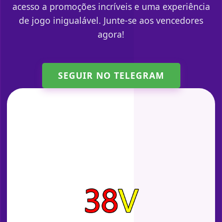
acesso a promoções incríveis e uma experiência
de jogo inigualável. Junte-se aos vencedores
agora!
SEGUIR NO TELEGRAM