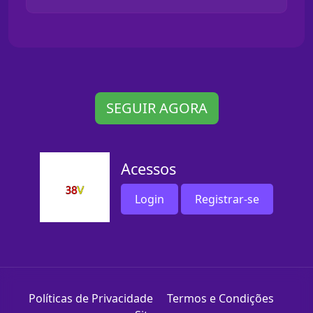
SEGUIR AGORA
Acessos
Login
Registrar-se
Políticas de Privacidade
Termos e Condições