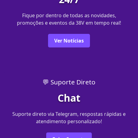
Fique por dentro de todas as novidades,
promoções e eventos da 38V em tempo real!
Ver Notícias
💬 Suporte Direto
Chat
Suporte direto via Telegram, respostas rápidas e
atendimento personalizado!