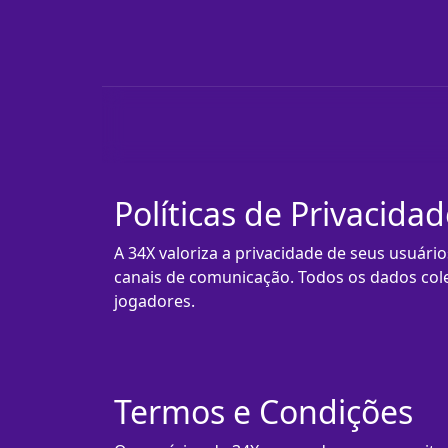
Políticas de Privacida
A 34X valoriza a privacidade de seus usuár
canais de comunicação. Todos os dados cole
jogadores.
Termos e Condições