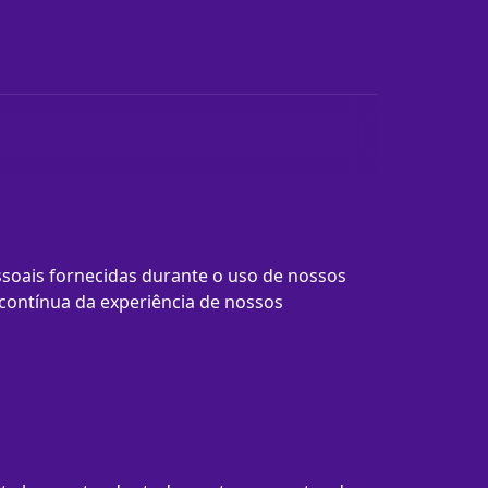
ssoais fornecidas durante o uso de nossos
 contínua da experiência de nossos