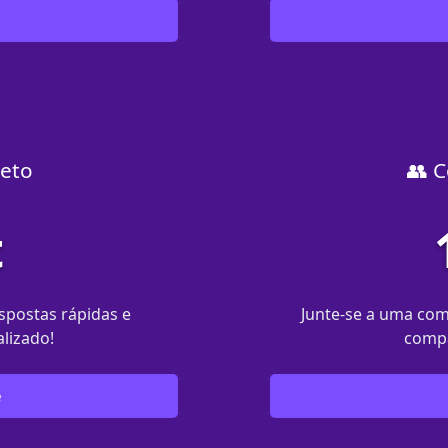
reto
👥 
t
espostas rápidas e
Junte-se a uma com
lizado!
compa
e