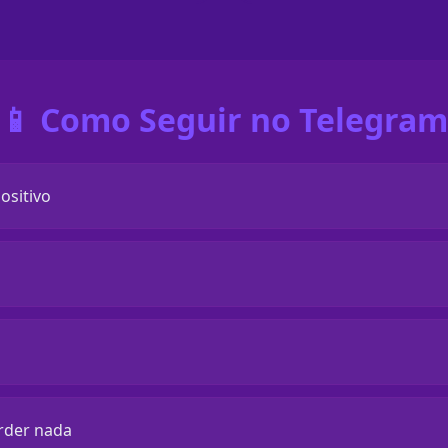
📱 Como Seguir no Telegram
ositivo
erder nada