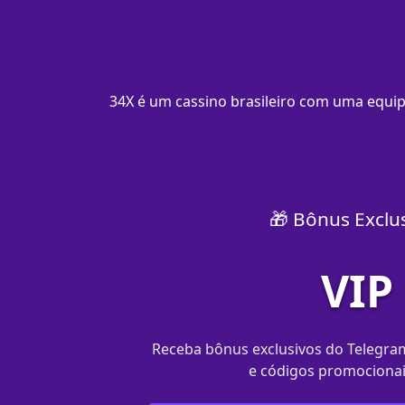
34X é um cassino brasileiro com uma equi
🎁 Bônus Exclu
VIP
Receba bônus exclusivos do Telegra
e códigos promocionai