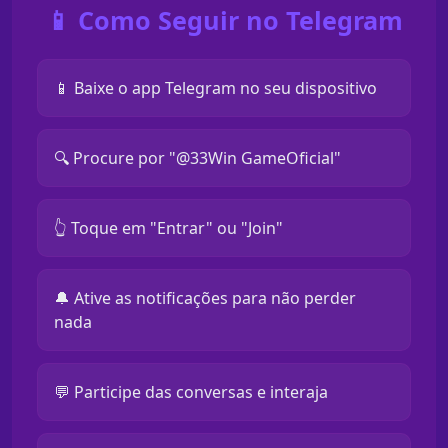
📱 Como Seguir no Telegram
📱 Baixe o app Telegram no seu dispositivo
🔍 Procure por "@33Win GameOficial"
👆 Toque em "Entrar" ou "Join"
🔔 Ative as notificações para não perder
nada
💬 Participe das conversas e interaja