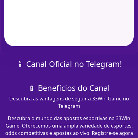
📱 Canal Oficial no Telegram!
📱 Benefícios do Canal
Descubra as vantagens de seguir a 33Win Game no
Telegram
Descubra o mundo das apostas esportivas na 33Win
Game! Oferecemos uma ampla variedade de esportes,
odds competitivas e apostas ao vivo. Registre-se agora