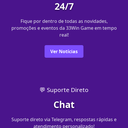
24/7
Fique por dentro de todas as novidades,
promoções e eventos da 33Win Game em tempo
real!
Ver Notícias
💬 Suporte Direto
Chat
Suporte direto via Telegram, respostas rápidas e
atendimento personalizado!