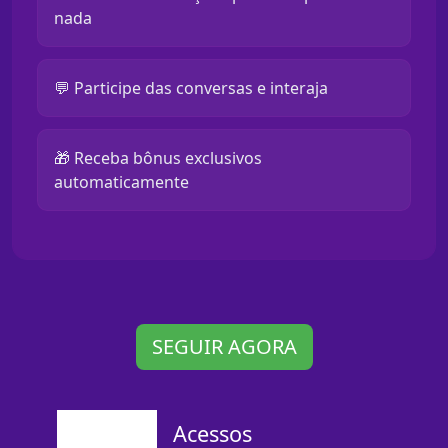
nada
💬 Participe das conversas e interaja
🎁 Receba bônus exclusivos
automaticamente
SEGUIR AGORA
Acessos