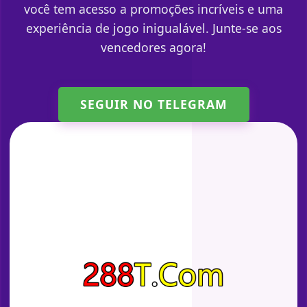
você tem acesso a promoções incríveis e uma
experiência de jogo inigualável. Junte-se aos
vencedores agora!
SEGUIR NO TELEGRAM