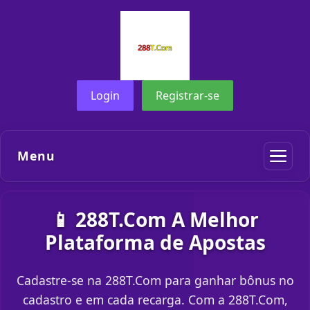
Login
Registrar-se
Menu
📱 288T.Com A Melhor
Plataforma de Apostas
Cadastre-se na 288T.Com para ganhar bônus no
cadastro e em cada recarga. Com a 288T.Com,