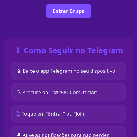
Entrar Grupo
📱 Como Seguir no Telegram
📱 Baixe o app Telegram no seu dispositivo
🔍 Procure por "@288T.ComOficial"
👆 Toque em "Entrar" ou "Join"
🔔 Ative as notificações para não perder