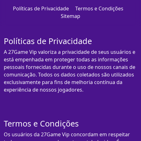
Políticas de Privacidade
Termos e Condições
Sitemap
Políticas de Privacidade
A 27Game Vip valoriza a privacidade de seus usuários e
está empenhada em proteger todas as informações
pessoais fornecidas durante o uso de nossos canais de
comunicação. Todos os dados coletados são utilizados
exclusivamente para fins de melhoria contínua da
experiência de nossos jogadores.
Termos e Condições
Os usuários da 27Game Vip concordam em respeitar