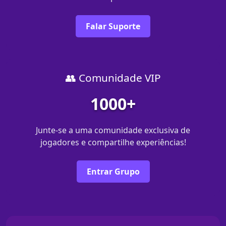
Falar Suporte
👥 Comunidade VIP
1000+
Junte-se a uma comunidade exclusiva de
jogadores e compartilhe experiências!
Entrar Grupo