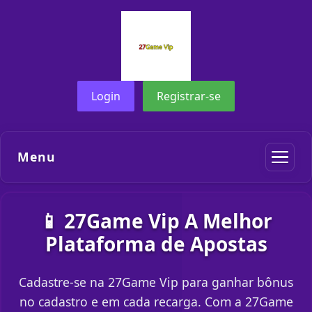
Login
Registrar-se
Menu
📱 27Game Vip A Melhor
Plataforma de Apostas
Cadastre-se na 27Game Vip para ganhar bônus
no cadastro e em cada recarga. Com a 27Game