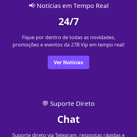
📢 Notícias em Tempo Real
24/7
Fique por dentro de todas as novidades,
promoções e eventos da 27B Vip em tempo real!
Ver Notícias
💬 Suporte Direto
Chat
Suporte direto via Telegram, respostas rápidas e