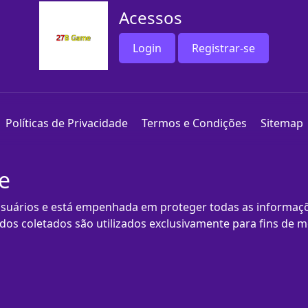
Acessos
Login
Registrar-se
Políticas de Privacidade
Termos e Condições
Sitemap
de
 usuários e está empenhada em proteger todas as informaçõ
os coletados são utilizados exclusivamente para fins de m