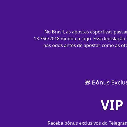
No Brasil, as apostas esportivas pass
13.756/2018 mudou o jogo. Essa legislação
nas odds antes de apostar, como as of
🎁 Bônus Exclu
VIP
Receba bônus exclusivos do Telegra