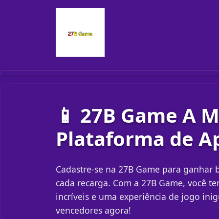
📱 27B Game A M
Plataforma de A
Cadastre-se na 27B Game para ganhar 
cada recarga. Com a 27B Game, você t
incríveis e uma experiência de jogo inig
vencedores agora!