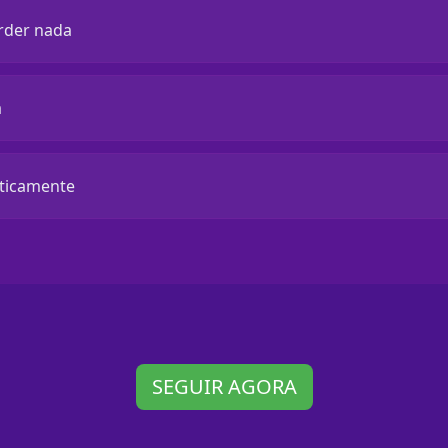
erder nada
a
aticamente
SEGUIR AGORA