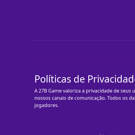
Políticas de Privacida
A 27B Game valoriza a privacidade de seus
nossos canais de comunicação. Todos os dad
jogadores.